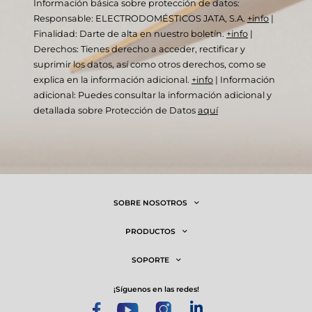
Información básica sobre protección de datos:
Responsable: ELECTRODOMÉSTICOS JATA, S.A.
+info
|
Finalidad: Darte de alta en nuestro boletín.
+info
|
Derechos: Tienes derecho a acceder, rectificar y
suprimir los datos, así como otros derechos, como se
explica en la información adicional.
+info
|
Información
adicional: Puedes consultar la información adicional y
detallada sobre Protección de Datos
aquí
SOBRE NOSOTROS
PRODUCTOS
SOPORTE
¡síguenos en las redes!