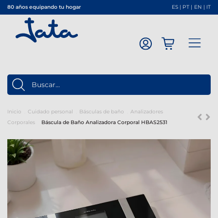
80 años equipando tu hogar
ES
|
PT
|
EN
|
IT
Inicio
Cuidado personal
Básculas de baño
Analizadores
Corporales
Báscula de Baño Analizadora Corporal HBAS2531