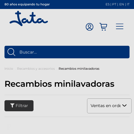
80 años equipando tu hogar
ES
|
PT
|
EN
|
IT
Inicio
Recambios y accesorios
Recambios minilavadoras
Recambios minilavadoras
Filtrar
Ventas en orden dec