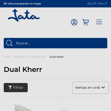
80 años equipando tu hogar
ES
|
PT
|
EN
|
IT
Inicio
Ventilación / Calefacción
Dual Kherr
Dual Kherr
Filtrar
Ventas en orden dec