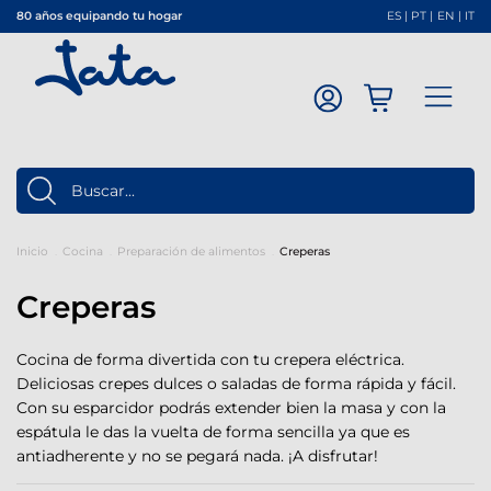
80 años equipando tu hogar
ES
|
PT
|
EN
|
IT
Inicio
Cocina
Preparación de alimentos
Creperas
Creperas
Cocina de forma divertida con tu crepera eléctrica.
Deliciosas crepes dulces o saladas de forma rápida y fácil.
Con su esparcidor podrás extender bien la masa y con la
espátula le das la vuelta de forma sencilla ya que es
antiadherente y no se pegará nada. ¡A disfrutar!