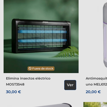
Fuera de stock
Elimina insectos eléctrico
Antimosquitos y linterna dos en
MOST3548
uno MELI01
Ver
30,00 €
20,00 €