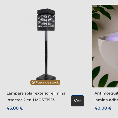
Fuera de stock
Lámpara solar exterior elimina
Antimosquitos de pared con
insectos 2 en 1 MOST3523
lámina adh
Ver
45,00 €
40,00 €