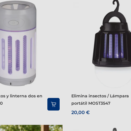
Elimina insectos / Lámpara
20
portátil MOST3547
20,00 €