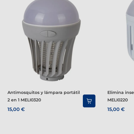
Antimosquitos y lámpara portátil
Elimina insectos bombilla 2 en 1
2 en 1 MELI0320
MELI0220
15,00 €
15,00 €