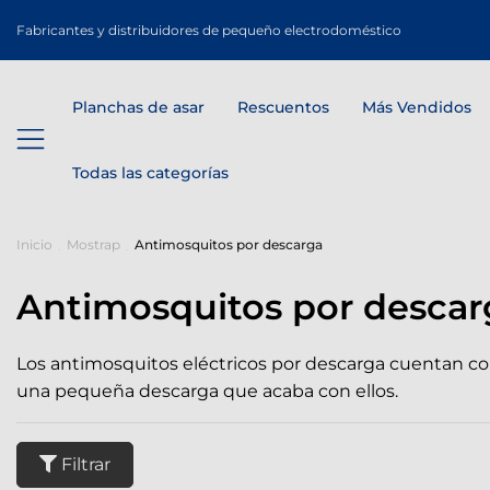
Fabricantes y distribuidores de pequeño electrodoméstico
Planchas de asar
Rescuentos
Más Vendidos
Todas las categorías
Inicio
Mostrap
Antimosquitos por descarga
Antimosquitos por descar
Los antimosquitos eléctricos por descarga cuentan con 
una pequeña descarga que acaba con ellos.
Filtrar