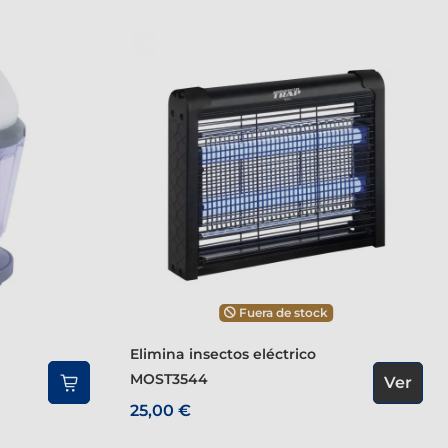
Fuera de stock
Elimina insectos eléctrico
MOST3544
Ver
25,00 €