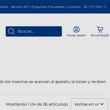
rantía
-
Servicio SAT
|
Preguntas Frecuentes
|
Contacto
ES
|
PT
|
EN
|
IT
Mi carrito(
0
)
Iniciar sesión
 los insectos se acercan al aparato, la tocan y reciben
Ventas en orden 
Mostrando 1-24 de 26 artículo(s)