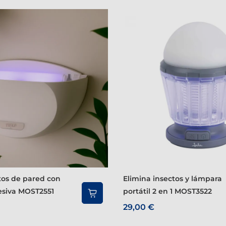
Elimina insectos y lámpara
esiva MOST2551
portátil 2 en 1 MOST3522
29,00 €