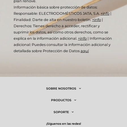
plan renove.
Información básica sobre protección de datos:
Responsable: ELECTRODOMÉSTICOS JATA, S.A.
+info
|
Finalidad: Darte de alta en nuestro boletín.
+info
|
Derechos: Tienes derecho a acceder, rectificar y
suprimir los datos, así como otros derechos, como se
explica en la información adicional.
+info
|
Información
adicional: Puedes consultar la información adicional y
detallada sobre Protección de Datos
aquí
SOBRE NOSOTROS
PRODUCTOS
SOPORTE
¡síguenos en las redes!