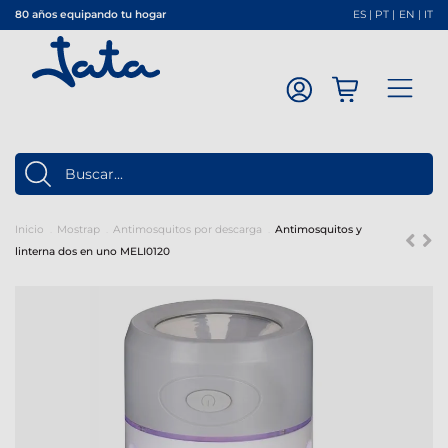
80 años equipando tu hogar
ES
|
PT
|
EN
|
IT
Inicio
Mostrap
Antimosquitos por descarga
Antimosquitos y
linterna dos en uno MELI0120