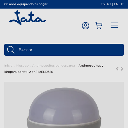
80 años equipando tu hogar
ES
|
PT
|
EN
|
IT
Inicio
Mostrap
Antimosquitos por descarga
Antimosquitos y
lámpara portátil 2 en 1 MELI0320