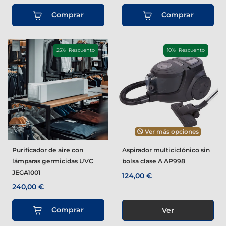
Comprar
Comprar
25% Rescuento
10% Rescuento
Ver más opciones
Purificador de aire con
Aspirador multiciclónico sin
lámparas germicidas UVC
bolsa clase A AP998
JEGA1001
124,00 €
240,00 €
Comprar
Ver