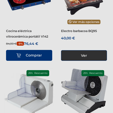
Ver más opciones
Cocina eléctrica
Electro barbacoa BQ95
vitrocerámica portátil V142
40,00 €
76,44 €
84,00 €
-9%
Comprar
Ver
25% Rescuento
25% Rescuento