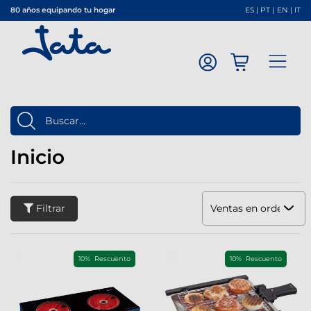
80 años equipando tu hogar
ES
|
PT
|
EN
|
IT
Inicio
Filtrar
Ventas en orden dec
10% Rescuento
10% Rescuento