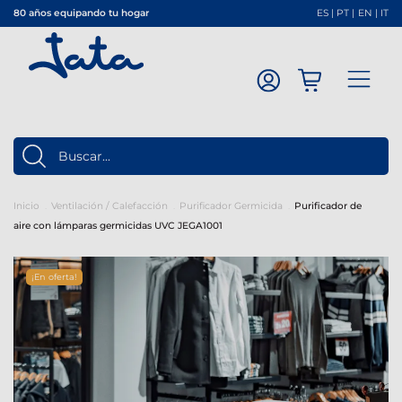
80 años equipando tu hogar
ES
|
PT
|
EN
|
IT
Inicio
Ventilación / Calefacción
Purificador Germicida
Purificador de
aire con lámparas germicidas UVC JEGA1001
¡En oferta!