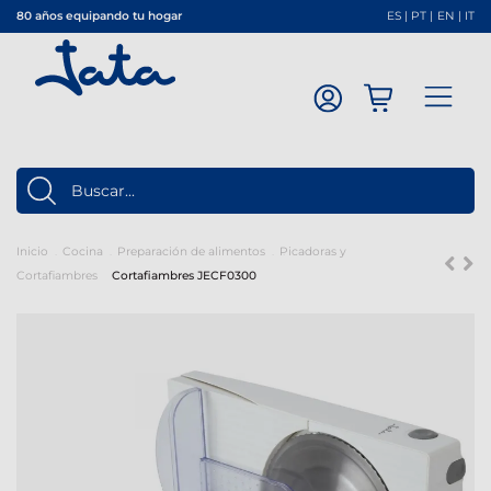
80 años equipando tu hogar
ES
|
PT
|
EN
|
IT
Inicio
Cocina
Preparación de alimentos
Picadoras y
Cortafiambres
Cortafiambres JECF0300