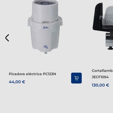
Cortafiambres Metálico
Picadora eléctrica PC123N
JECF1054
44,00 €
130,00 €