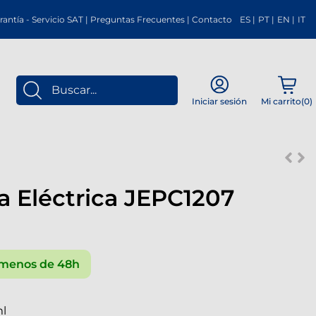
rantía
-
Servicio SAT
|
Preguntas Frecuentes
|
Contacto
ES
|
PT
|
EN
|
IT
Mi carrito(
0
)
Iniciar sesión
a Eléctrica JEPC1207
menos de 48h
ml