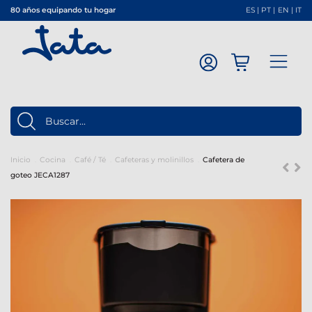
80 años equipando tu hogar
ES
|
PT
|
EN
|
IT
Inicio
Cocina
Café / Té
Cafeteras y molinillos
Cafetera de
goteo JECA1287