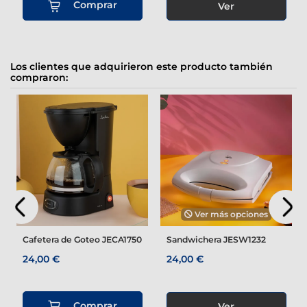
Comprar
Ver
Los clientes que adquirieron este producto también
compraron:
Ver más opciones
Cafetera de Goteo JECA1750
Sandwichera JESW1232
24,00 €
24,00 €
Comprar
Ver