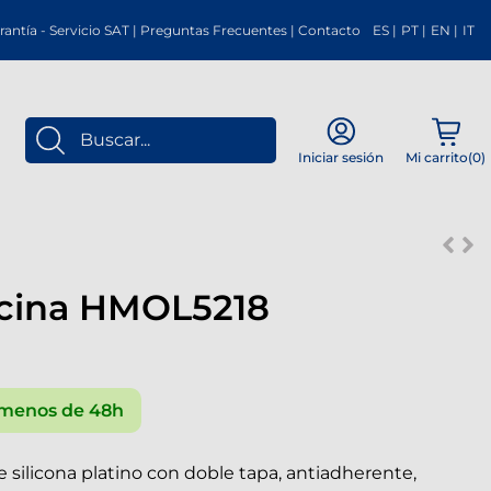
rantía
-
Servicio SAT
|
Preguntas Frecuentes
|
Contacto
ES
|
PT
|
EN
|
IT
Mi carrito(
0
)
Iniciar sesión
cina HMOL5218
menos de 48h
e silicona platino con doble tapa, antiadherente,