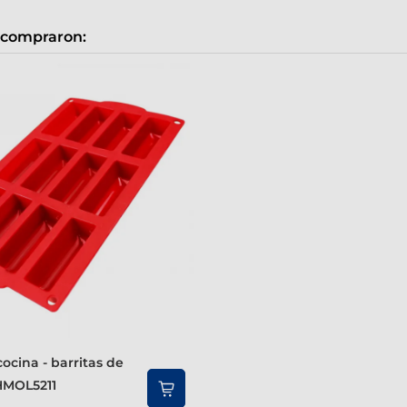
 compraron:
HMOL5211