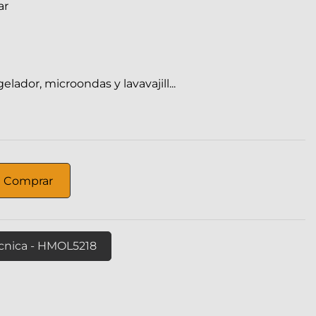
ar
lador, microondas y lavavajill...
Comprar
écnica - HMOL5218