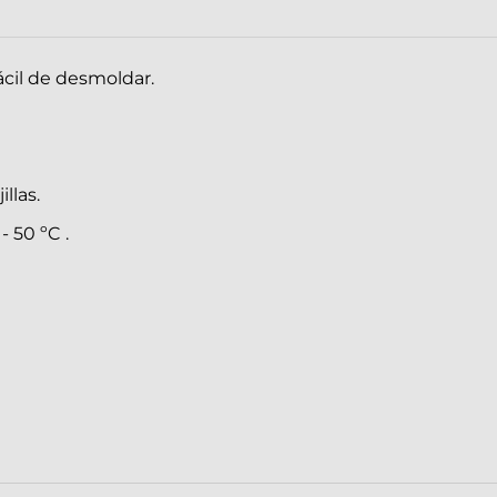
fácil de desmoldar.
llas.
 50 ºC .