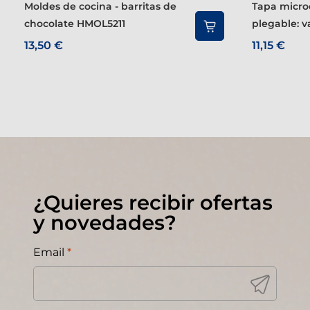
Moldes de cocina - barritas de
Tapa microondas multiusos
chocolate HMOL5211
plegable: va
13,50 €
11,15 €
¿Quieres recibir ofertas
y novedades?
Email
*