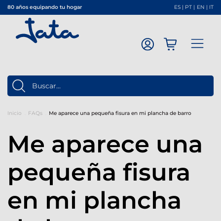
80 años equipando tu hogar
ES
|
PT
|
EN
|
IT
Inicio
FAQs
Me aparece una pequeña fisura en mi plancha de barro
Me aparece una
pequeña fisura
en mi plancha