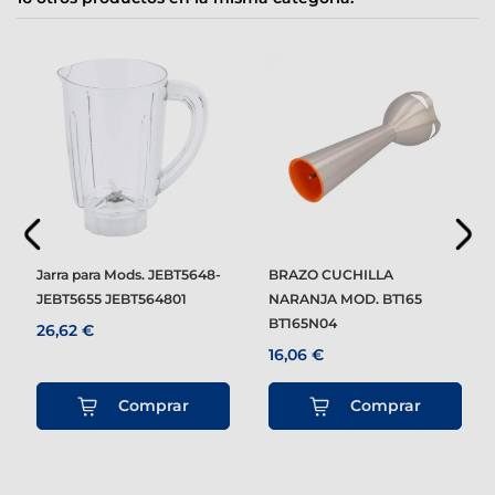
Jarra para Mods. JEBT5648-
BRAZO CUCHILLA
JEBT5655 JEBT564801
NARANJA MOD. BT165
BT165N04
26,62 €
16,06 €
Comprar
Comprar