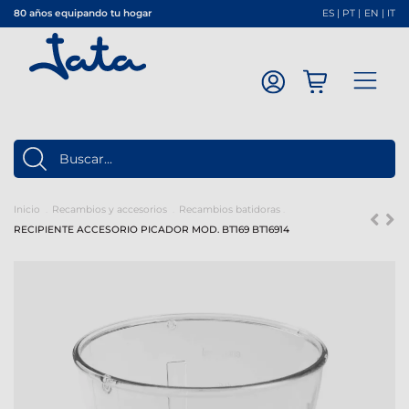
80 años equipando tu hogar
ES
|
PT
|
EN
|
IT
Inicio
Recambios y accesorios
Recambios batidoras
RECIPIENTE ACCESORIO PICADOR MOD. BT169 BT16914