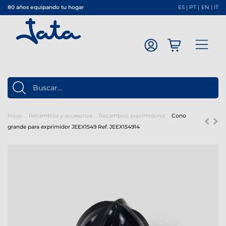
80 años equipando tu hogar
ES
|
PT
|
EN
|
IT
Inicio
Recambios y accesorios
Recambios exprimidores
Cono
grande para exprimidor JEEX1549 Ref. JEEX154914