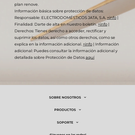
plan renove.
Información básica sobre protección de datos:
Responsable: ELECTRODOMÉSTICOS JATA, S.A.
+info
|
Finalidad: Darte de alta en nuestro boletín.
+info
|
Derechos: Tienes derecho a acceder, rectificar y
suprimir los datos, así como otros derechos, como se
explica en la información adicional.
+info
|
Información
adicional: Puedes consultar la información adicional y
detallada sobre Protección de Datos
aquí
SOBRE NOSOTROS
PRODUCTOS
SOPORTE
¡síguenos en las redes!