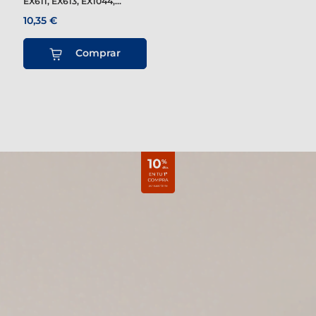
EX611, EX613, EX1044,...
10,35 €
Comprar