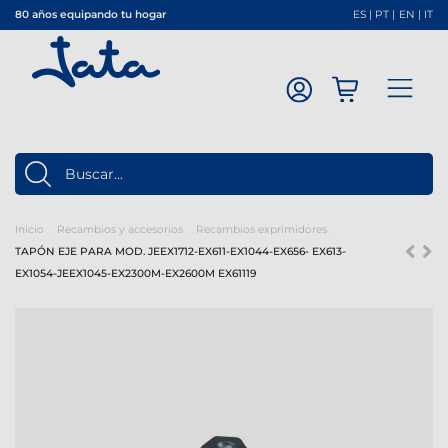
80 años equipando tu hogar
ES
|
PT
|
EN
|
IT
Inicio
Recambios y accesorios
Recambios exprimidores
TAPÓN EJE PARA MOD. JEEX1712-EX611-EX1044-EX656- EX613-
EX1054-JEEX1045-EX2300M-EX2600M EX61119