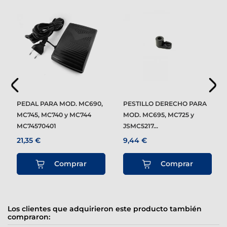
PEDAL PARA MOD. MC690,
PESTILLO DERECHO PARA
MC745, MC740 y MC744
MOD. MC695, MC725 y
MC74570401
JSMC5217...
21,35 €
9,44 €
Comprar
Comprar
Los clientes que adquirieron este producto también
compraron: