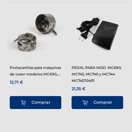
Portacanillas para máquinas
PEDAL PARA MOD. MC690,
de coser modelos MC690,...
MC745, MC740 y MC744
MC74570401
12,71 €
21,35 €
Comprar
Comprar