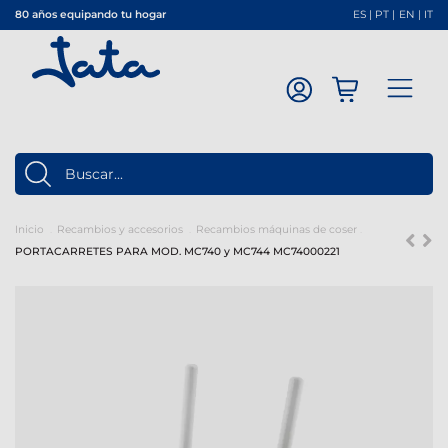
80 años equipando tu hogar
ES
|
PT
|
EN
|
IT
Inicio
Recambios y accesorios
Recambios máquinas de coser
PORTACARRETES PARA MOD. MC740 y MC744 MC74000221