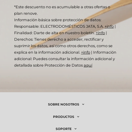
*Este descuento no es acumulable a otras ofertas o
plan renove.
Información básica sobre protección de datos:
Responsable: ELECTRODOMÉSTICOS JATA, S.A.
+info
|
Finalidad: Darte de alta en nuestro boletín.
+info
|
Derechos: Tienes derecho a acceder, rectificar y
suprimir los datos, así como otros derechos, como se
explica en la información adicional.
+info
|
Información
adicional: Puedes consultar la información adicional y
detallada sobre Protección de Datos
aquí
SOBRE NOSOTROS
PRODUCTOS
SOPORTE