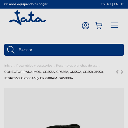
80 años equipando tu hogar
ES
|
PT
|
EN
|
IT
Inicio
Recambios y accesorios
Recambios planchas de asar
CONECTOR PARA MOD. GR555A, GR556A, GR557A, GR558, JT950,
JEGR0550, GR600AM y GR2500AM. GR50004