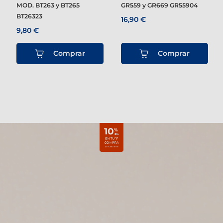
MOD. BT263 y BT265
GR559 y GR669 GR55904
BT26323
16,90 €
9,80 €
Comprar
Comprar