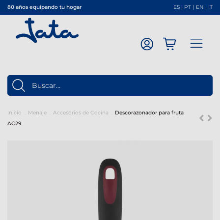
80 años equipando tu hogar
ES
|
PT
|
EN
|
IT
Inicio
Menaje
Accesorios de Cocina
Descorazonador para fruta
AC29