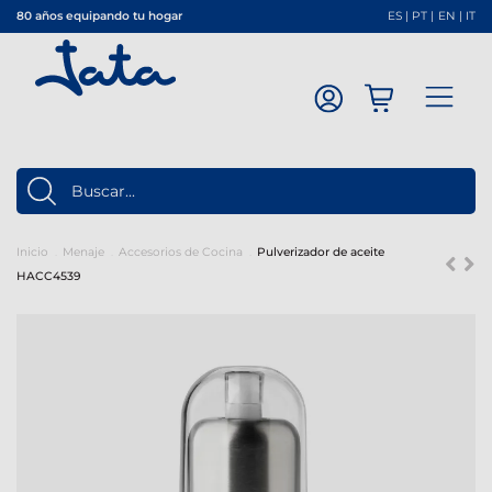
80 años equipando tu hogar
ES
|
PT
|
EN
|
IT
Inicio
Menaje
Accesorios de Cocina
Pulverizador de aceite
HACC4539