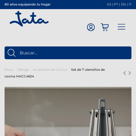
80 años equipando tu hogar
ES
|
PT
|
EN
|
IT
Inicio
Menaje
Accesorios de Cocina
Set de 7 utensilios de
cocina HACC4624