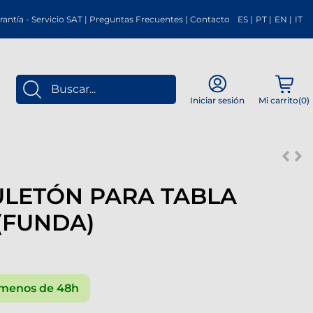
rantía
-
Servicio SAT
|
Preguntas Frecuentes
|
Contacto
ES
|
PT
|
EN
|
IT
Mi carrito(
0
)
Iniciar sesión
ULETÓN PARA TABLA
 (FUNDA)
menos de 48h