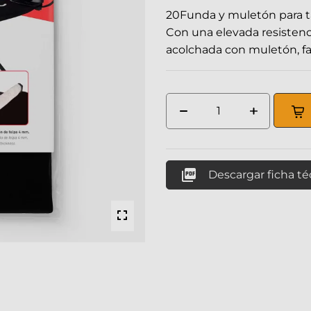
20Funda y muletón para t
Con una elevada resistenci
acolchada con muletón, facil

Descargar ficha té