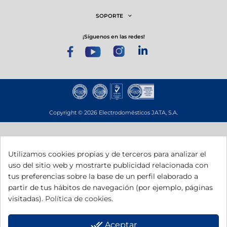
SOPORTE
¡síguenos en las redes!
Copyright © 2026 Electrodomésticos JATA, S.A.
Utilizamos cookies propias y de terceros para analizar el
uso del sitio web y mostrarte publicidad relacionada con
Esta empresa ha recibido una subvención del Gobierno de Navarra al
tus preferencias sobre la base de un perfil elaborado a
amparo de la convocatoria de 2025 de ayudas para mejora de la
competitividad.
partir de tus hábitos de navegación (por ejemplo, páginas
Esta empresa ha recibido una subvención del Gobierno de Navarra al
visitadas).
Política de cookies
.
amparo de la convocatoria de Fomento de la Empresa Digital Navarra
2025.
Una manera de hacer Europa.
done_all
Aceptar