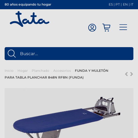
80 años equipando tu hogar
ES
|
PT
|
EN
|
IT
Inicio
Hogar
Planchado
Accesorios
FUNDA Y MULETÓN
PARA TABLA PLANCHAR 848N RF8N (FUNDA)