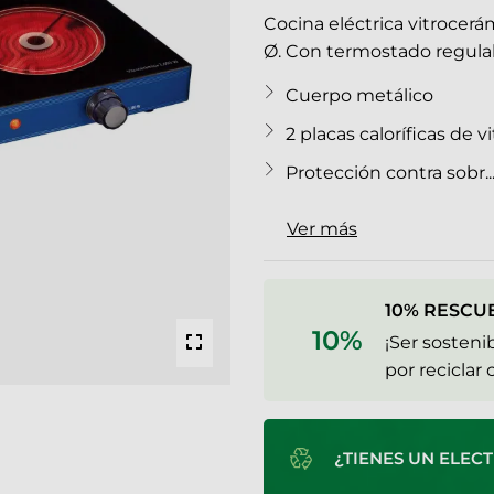
Cocina eléctrica vitrocerá
Ø. Con termostado regula
Cuerpo metálico
2 placas caloríficas de 
Protección contra sobr..
Ver más
10% RESCU
10%
¡Ser sosten
por reciclar
¿TIENES UN ELE