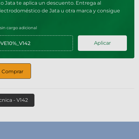
to Jata te aplica un descuento. Entrega al
electrodoméstico de Jata u otra marca y consigue
 sin cargo adicional
Aplicar
Comprar
cnica - V142