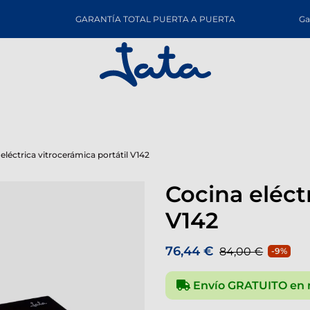
GARANTÍA TOTAL PUERTA A PUERTA
Ga
eléctrica vitrocerámica portátil V142
Cocina eléct
V142
76,44 €
84,00 €
-9%
Envío GRATUITO en 