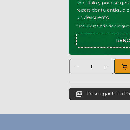
Recíclalo y por ese ges
repartidor tu antiguo 
un descuento
* Incluye retirada de antiguo

Descargar ficha té