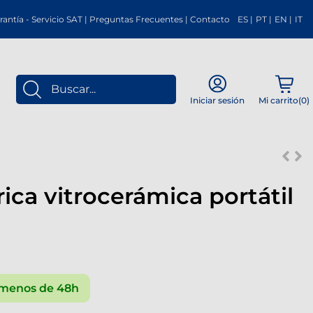
rantía
-
Servicio SAT
|
Preguntas Frecuentes
|
Contacto
ES
|
PT
|
EN
|
IT
Mi carrito(
0
)
Iniciar sesión
rica vitrocerámica portátil
menos de 48h