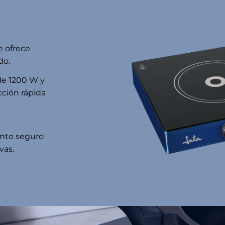
e ofrece
do.
e 1200 W y
ción rápida
ento seguro
vas.