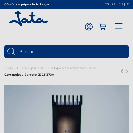
80 años equipando tu hogar
ES
|
PT
|
EN
|
IT
Inicio
Cuidado personal
Cortapelo / afeitadora corporal
Cortapelos / Barbero JBCP3700