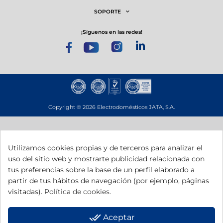
SOPORTE
¡síguenos en las redes!
Copyright © 2026 Electrodomésticos JATA, S.A.
Utilizamos cookies propias y de terceros para analizar el
uso del sitio web y mostrarte publicidad relacionada con
Esta empresa ha recibido una subvención del Gobierno de Navarra al
tus preferencias sobre la base de un perfil elaborado a
amparo de la convocatoria de 2025 de ayudas para mejora de la
competitividad.
partir de tus hábitos de navegación (por ejemplo, páginas
Esta empresa ha recibido una subvención del Gobierno de Navarra al
visitadas).
Política de cookies
.
amparo de la convocatoria de Fomento de la Empresa Digital Navarra
2025.
Una manera de hacer Europa.
done_all
Aceptar