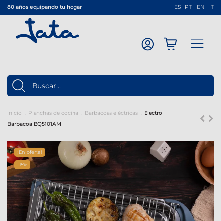
80 años equipando tu hogar
ES
|
PT
|
EN
|
IT
Inicio
Planchas de cocina
Barbacoas eléctricas
Electro
Barbacoa BQ5101AM
¡En oferta!
-15%