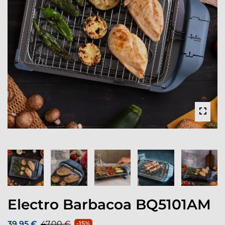
Electro Barbacoa BQ5101AM
39,95 €
47,00 €
-15%