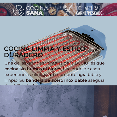
COCINA LIMPIA Y ESTILO
DURADERO
Una de las grandes ventajas de la BQ5101 es que
cocina sin humos ni olores
, haciendo de cada
experiencia culinaria un momento agradable y
limpio. Su
bandeja de acero inoxidable
asegura
durabilidad y facilidad de limpieza.