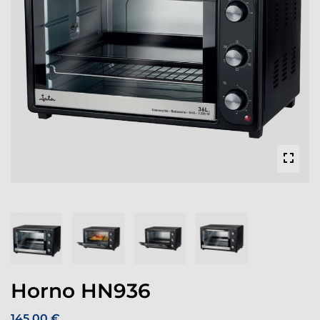
Horno HN936
145,00 €