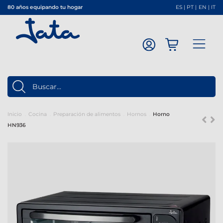
80 años equipando tu hogar
ES
|
PT
|
EN
|
IT
Inicio
Cocina
Preparación de alimentos
Hornos
Horno
HN936