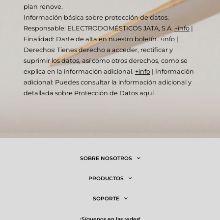
plan renove.
Información básica sobre protección de datos:
Responsable: ELECTRODOMÉSTICOS JATA, S.A.
+info
|
Finalidad: Darte de alta en nuestro boletín.
+info
|
Derechos: Tienes derecho a acceder, rectificar y
suprimir los datos, así como otros derechos, como se
explica en la información adicional.
+info
|
Información
adicional: Puedes consultar la información adicional y
detallada sobre Protección de Datos
aquí
SOBRE NOSOTROS
PRODUCTOS
SOPORTE
¡síguenos en las redes!