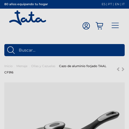
80 años equipando tu hogar
ES
|
PT
|
EN
|
IT
Inicio
Menaje
Ollas y Cazuelas
Cazo de aluminio forjado TAAL
CF916