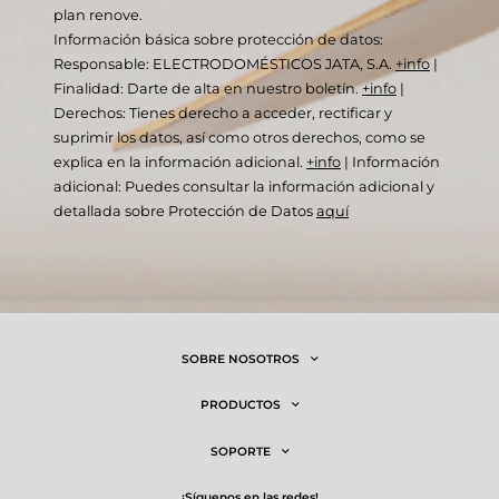
plan renove.
Información básica sobre protección de datos:
Responsable: ELECTRODOMÉSTICOS JATA, S.A.
+info
|
Finalidad: Darte de alta en nuestro boletín.
+info
|
Derechos: Tienes derecho a acceder, rectificar y
suprimir los datos, así como otros derechos, como se
explica en la información adicional.
+info
|
Información
adicional: Puedes consultar la información adicional y
detallada sobre Protección de Datos
aquí
SOBRE NOSOTROS
PRODUCTOS
SOPORTE
¡síguenos en las redes!