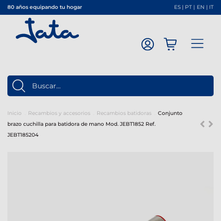
80 años equipando tu hogar
ES
|
PT
|
EN
|
IT
Inicio
Recambios y accesorios
Recambios batidoras
Conjunto
brazo cuchilla para batidora de mano Mod. JEBT1852 Ref.
JEBT185204