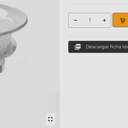

Descargar ficha t