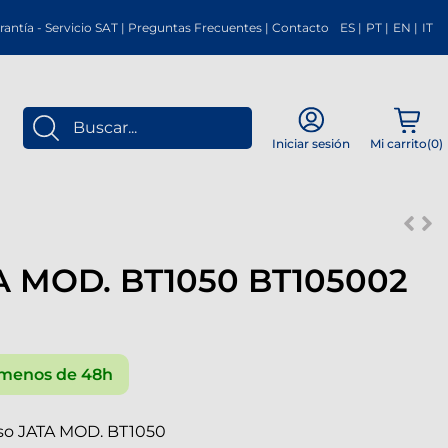
rantía
-
Servicio SAT
|
Preguntas Frecuentes
|
Contacto
ES
|
PT
|
EN
|
IT
Mi carrito(
0
)
Iniciar sesión
 MOD. BT1050 BT105002
menos de 48h
aso JATA MOD. BT1050