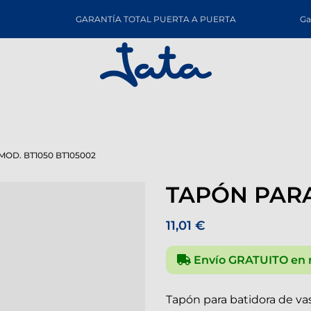
GARANTÍA TOTAL PUERTA A PUERTA
Ga
OD. BT1050 BT105002
TAPÓN PARA
11,01 €
Envío GRATUITO en 
Tapón para batidora de v