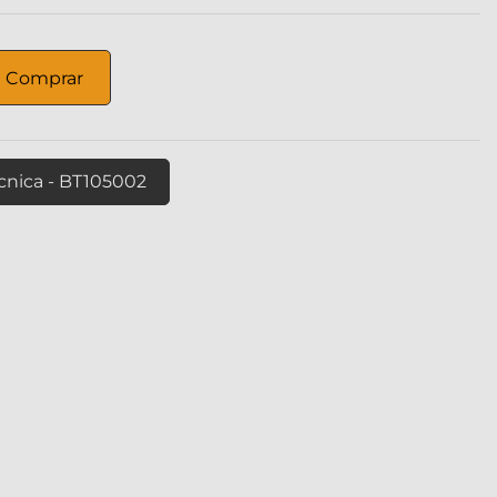
Comprar
écnica - BT105002