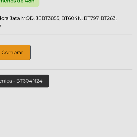
menos de 48h
idora Jata MOD. JEBT3855, BT604N, BT797, BT263,
0
Comprar
écnica - BT604N24