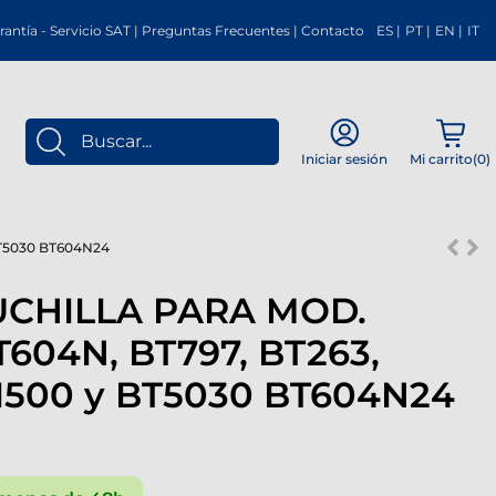
rantía
-
Servicio SAT
|
Preguntas Frecuentes
|
Contacto
ES
|
PT
|
EN
|
IT
Mi carrito(
0
)
Iniciar sesión
BT5030 BT604N24
CHILLA PARA MOD.
T604N, BT797, BT263,
1500 y BT5030 BT604N24