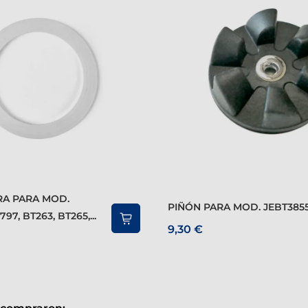
PIÑÓN PARA MOD. JEBT3855,
97, BT263, BT265,...
9,30 €