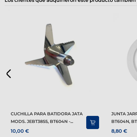
Los clientes que adquirieron este producto también
CUCHILLA PARA BATIDORA JATA
JUNTA JARRA PARA MOD.
MODS. JEBT3855, BT604N -...
BT604N, BT7
10,00 €
8,80 €