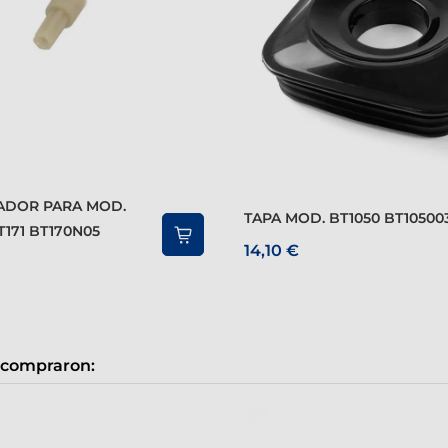
TAPA MOD. BT1050 BT10500
T171 BT170N05
14,10 €
 compraron: