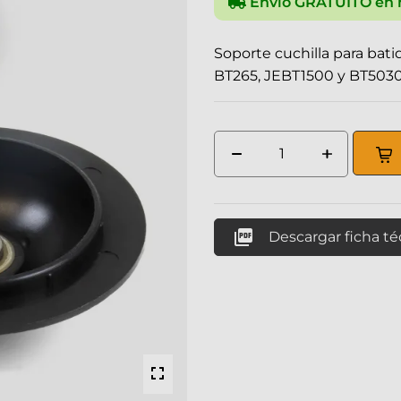
Envío GRATUITO en 
Soporte cuchilla para bat
BT265, JEBT1500 y BT503

Descargar ficha t