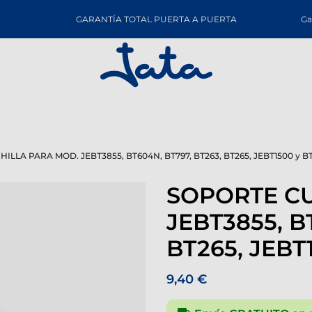
GARANTÍA TOTAL PUERTA A PUERTA
Ga
ILLA PARA MOD. JEBT3855, BT604N, BT797, BT263, BT265, JEBT1500 y 
SOPORTE CU
JEBT3855, B
BT265, JEBT
9,40 €