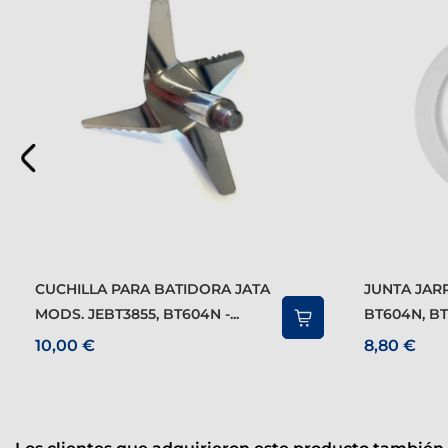
CUCHILLA PARA BATIDORA JATA
JUNTA JARRA PARA MOD.
MODS. JEBT3855, BT604N -...
BT604N, BT7
10,00 €
8,80 €