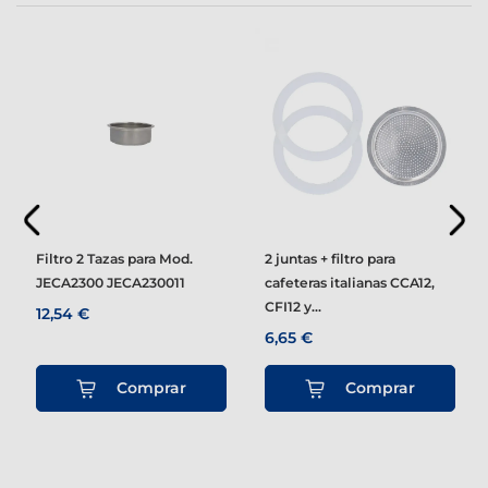
Filtro 2 Tazas para Mod.
2 juntas + filtro para
JECA2300 JECA230011
cafeteras italianas CCA12,
CFI12 y...
12,54 €
6,65 €
Comprar
Comprar