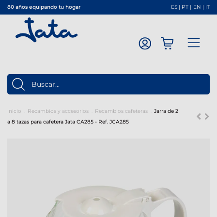
80 años equipando tu hogar
ES
|
PT
|
EN
|
IT
Inicio
Recambios y accesorios
Recambios cafeteras
Jarra de 2
a 8 tazas para cafetera Jata CA285 - Ref. JCA285