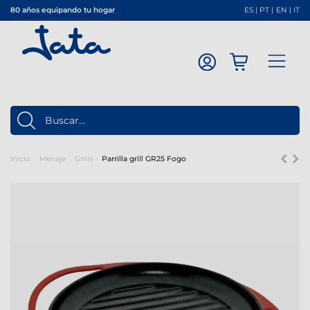
80 años equipando tu hogar
ES
|
PT
|
EN
|
IT
Inicio
Menaje
Grills
Parrilla grill GR25 Fogo