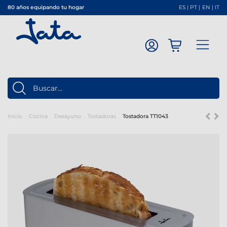
80 años equipando tu hogar
ES
|
PT
|
EN
|
IT
Inicio
Cocina
Desayuno
Tostadoras
Tostadora TT1043