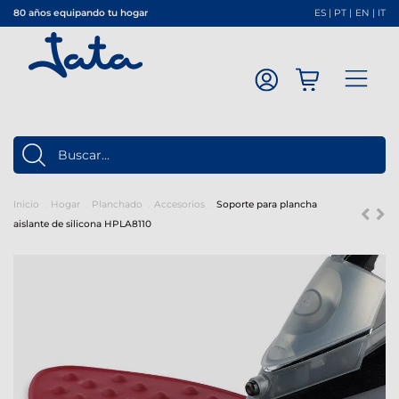
80 años equipando tu hogar
ES
|
PT
|
EN
|
IT
Inicio
Hogar
Planchado
Accesorios
Soporte para plancha
aislante de silicona HPLA8110